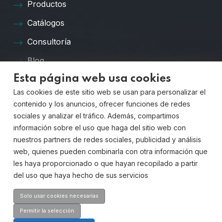
Productos
Catálogos
Consultoría
Blog
Esta página web usa cookies
Preguntas Frecuentes
Las cookies de este sitio web se usan para personalizar el
Contacto
contenido y los anuncios, ofrecer funciones de redes
sociales y analizar el tráfico. Además, compartimos
Contáctanos
información sobre el uso que haga del sitio web con
nuestros partners de redes sociales, publicidad y análisis
web, quienes pueden combinarla con otra información que
les haya proporcionado o que hayan recopilado a partir
Dirección:
del uso que haya hecho de sus servicios
Av. Quitapesares, 20,
28670, Villaviciosa de Odón, Madrid
Solo usar cookies necesarias
Teléfono
Permitir la selección