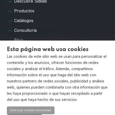
Descubre Sidilab
Productos
Catálogos
Consultoría
Blog
Esta página web usa cookies
Preguntas Frecuentes
Las cookies de este sitio web se usan para personalizar el
Contacto
contenido y los anuncios, ofrecer funciones de redes
sociales y analizar el tráfico. Además, compartimos
Contáctanos
información sobre el uso que haga del sitio web con
nuestros partners de redes sociales, publicidad y análisis
web, quienes pueden combinarla con otra información que
les haya proporcionado o que hayan recopilado a partir
Dirección:
del uso que haya hecho de sus servicios
Av. Quitapesares, 20,
28670, Villaviciosa de Odón, Madrid
Solo usar cookies necesarias