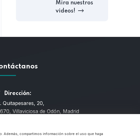
Mira nuestros
videos!
ontáctanos
Dirección:
. Quitapesares, 20,
670, Villaviciosa de Odón, Madrid
Teléfono
fico. Además, compartimos información sobre el uso que haga
6 659 203