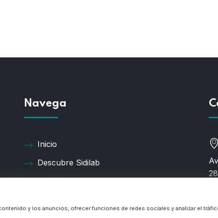
Navega
C
Inicio
Av
Descubre Sidilab
28
Productos
Catálogos
 contenido y los anuncios, ofrecer funciones de redes sociales y analizar el trá
91