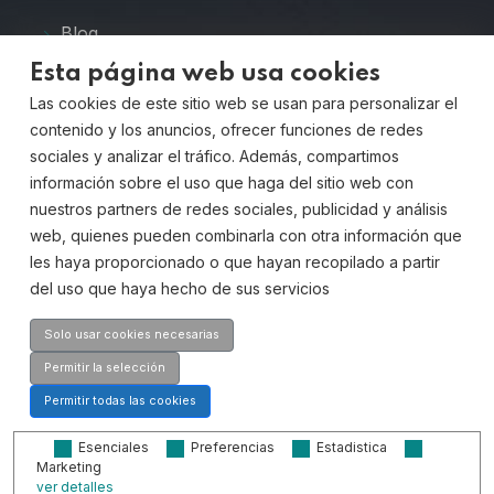
Blog
Esta página web usa cookies
Preguntas Frecuentes
Las cookies de este sitio web se usan para personalizar el
Contacto
contenido y los anuncios, ofrecer funciones de redes
sociales y analizar el tráfico. Además, compartimos
Contáctanos
información sobre el uso que haga del sitio web con
nuestros partners de redes sociales, publicidad y análisis
web, quienes pueden combinarla con otra información que
les haya proporcionado o que hayan recopilado a partir
Dirección:
del uso que haya hecho de sus servicios
Av. Quitapesares, 20,
28670, Villaviciosa de Odón, Madrid
Solo usar cookies necesarias
Teléfono
Permitir la selección
916 659 203
Permitir todas las cookies
Esenciales
Preferencias
Estadistica
Email
Marketing
ver detalles